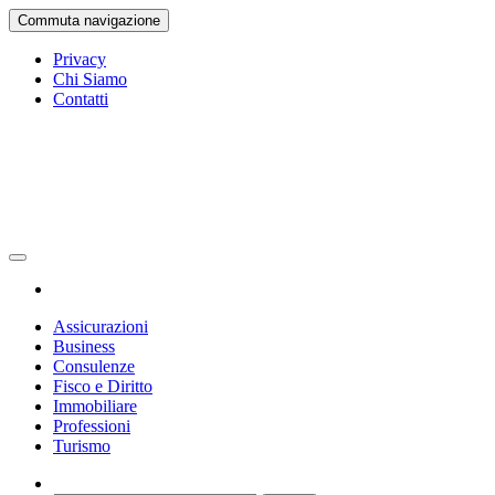
Vai
Commuta navigazione
al
contenuto
Privacy
Chi Siamo
Contatti
Gazetta Ufficiale
La Gazetta Ufficiale
Assicurazioni
Business
Consulenze
Fisco e Diritto
Immobiliare
Professioni
Turismo