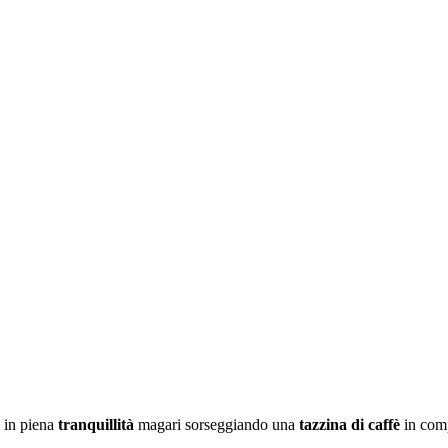
o in piena
tranquillità
magari sorseggiando una
tazzina di caffè
in comp