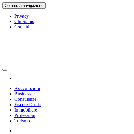
Vai
Commuta navigazione
al
contenuto
Privacy
Chi Siamo
Contatti
Gazetta Ufficiale
La Gazetta Ufficiale
Assicurazioni
Business
Consulenze
Fisco e Diritto
Immobiliare
Professioni
Turismo