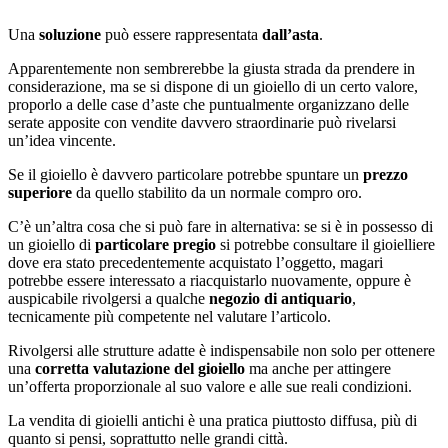
Una
soluzione
può essere rappresentata
dall’asta
.
Apparentemente non sembrerebbe la giusta strada da prendere in
considerazione, ma se si dispone di un gioiello di un certo valore,
proporlo a delle case d’aste che puntualmente organizzano delle
serate apposite con vendite davvero straordinarie può rivelarsi
un’idea vincente.
Se il gioiello è davvero particolare potrebbe spuntare un
prezzo
superiore
da quello stabilito da un normale compro oro.
C’è un’altra cosa che si può fare in alternativa: se si è in possesso di
un gioiello di
particolare pregio
si potrebbe consultare il gioielliere
dove era stato precedentemente acquistato l’oggetto, magari
potrebbe essere interessato a riacquistarlo nuovamente, oppure è
auspicabile rivolgersi a qualche
negozio di antiquario
,
tecnicamente più competente nel valutare l’articolo.
Rivolgersi alle strutture adatte è indispensabile non solo per ottenere
una
corretta valutazione del gioiello
ma anche per attingere
un’offerta proporzionale al suo valore e alle sue reali condizioni.
La vendita di gioielli antichi è una pratica piuttosto diffusa, più di
quanto si pensi, soprattutto nelle grandi città.