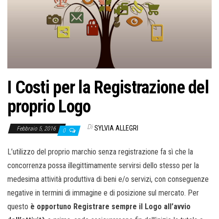
o
n
e
I Costi per la Registrazione del
proprio Logo
Di
SYLVIA ALLEGRI
Febbraio 5, 2016
0
L’utilizzo del proprio marchio senza registrazione fa sì che la
concorrenza possa illegittimamente servirsi dello stesso per la
medesima attività produttiva di beni e/o servizi, con conseguenze
negative in termini di immagine e di posizione sul mercato. Per
questo
è opportuno Registrare sempre il Logo all’avvio