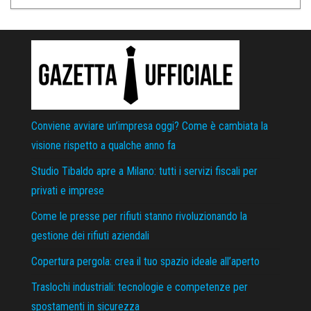
Conviene avviare un’impresa oggi? Come è cambiata la
visione rispetto a qualche anno fa
Studio Tibaldo apre a Milano: tutti i servizi fiscali per
privati e imprese
Come le presse per rifiuti stanno rivoluzionando la
gestione dei rifiuti aziendali
Copertura pergola: crea il tuo spazio ideale all’aperto
Traslochi industriali: tecnologie e competenze per
spostamenti in sicurezza