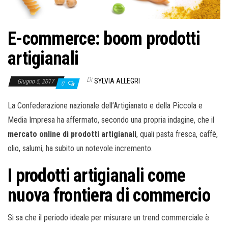
o
n
e
E-commerce: boom prodotti
artigianali
Di
SYLVIA ALLEGRI
Giugno 5, 2017
0
La Confederazione nazionale dell’Artigianato e della Piccola e
Media Impresa ha affermato, secondo una propria indagine, che il
mercato online di prodotti artigianali
, quali pasta fresca, caffè,
olio, salumi, ha subito un notevole incremento.
I prodotti artigianali come
nuova frontiera di commercio
Si sa che il periodo ideale per misurare un trend commerciale è