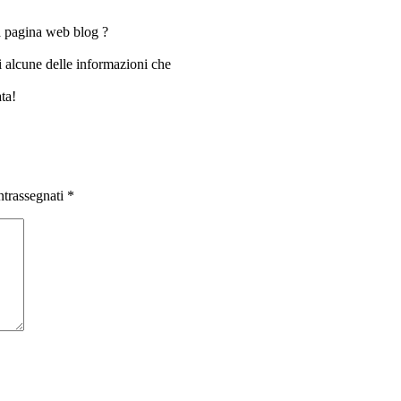
tra pagina web blog ?
i alcune delle informazioni che
ta!
ntrassegnati
*