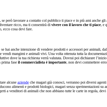
se però lavorare a contatto col pubblico ti piace e in più ami anche gli a
diventare ricco, ma ti consentirà di
vivere con il lavoro che ti piace
, e 
, ecco cosa devi fare.
e se hai anche intenzione di vendere prodotti e accessori per animali, dall
se vendi mangimi e animali vivi. Una volta ottenuta tutta la documenta
produttive dove la tua richiesta verrà valutata. Dovrai poi dichiarare l’ini
a prima fase
il commercialista è importante
, non devi commettere error
ttare alcune
aziende
che magari già conosci, verranno poi diversi agenti 
ducono alimenti e prodotti biologici, magari senza sperimentazioni su a
erti a venditori di animali che non abbiano tutte le carte in regola, devi 