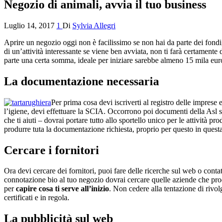
Negozio di animali, avvia il tuo business
Luglio 14, 2017
1
Di
Sylvia Allegri
Aprire un negozio oggi non è facilissimo se non hai da parte dei fondi, 
di un’attività interessante se viene ben avviata, non ti farà certamente 
parte una certa somma, ideale per iniziare sarebbe almeno 15 mila euro
La documentazione necessaria
Per prima cosa devi iscriverti al registro delle imprese 
l’igiene, devi effettuare la SCIA. Occorrono poi documenti della Asl 
che ti aiuti – dovrai portare tutto allo sportello unico per le attività 
produrre tuta la documentazione richiesta, proprio per questo in quest
Cercare i fornitori
Ora devi cercare dei fornitori, puoi fare delle ricerche sul web o conta
connotazione bio al tuo negozio dovrai cercare quelle aziende che pro
per
capire cosa ti serve all’inizio
. Non cedere alla tentazione di rivolg
certificati e in regola.
La pubblicità sul web