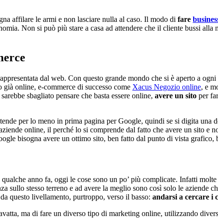
na affilare le armi e non lasciare nulla al caso. Il modo di
fare
busines
nomia. Non si può più stare a casa ad attendere che il cliente bussi alla
merce
appresentata dal web. Con questo grande mondo che si è aperto a ogni ti
 già online, e-commerce di successo come
Xacus Negozio online
, e m
ia sarebbe sbagliato pensare che basta essere online,
avere un sito
per far
ntende per lo meno in prima pagina per Google, quindi se si digita una 
e aziende online, il perché lo si comprende dal fatto che avere un sito e
ogle bisogna avere un ottimo sito, ben fatto dal punto di vista grafico, 
qualche anno fa, oggi le cose sono un po’ più complicate. Infatti molte 
renza sullo stesso terreno e ad avere la meglio sono così solo le aziende c
i da questo livellamento, purtroppo, verso il basso:
andarsi a cercare i c
vatta, ma di fare un diverso tipo di marketing online, utilizzando diverse