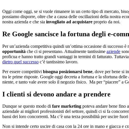
Oggi come oggi, se si vuole rimanere in un certo tipo di mercato, bisog
possiamo disporre, oltre che a causa delle oscillazioni della nostra eco
nostra azienda e che sia
invogliato ad acquistare
proprio da noi.
Re Google sancisce la fortuna degli e-com
Per un’azienda competitiva quindi un’ottima occasione di successo è r
opportunità
che ci si presentano. Attualmente tantissime
aziende
sono
proficua e hanno tratto grandi vantaggi in termini di fatturato. Tuttav
dietro quel successo
c’è tantissimo lavoro.
Per essere competitivi
bisogna posizionarsi bene
, dove per bene si i
tra le prime risposte. Google oggi decreta a fortuna e la sfortuna dell
niente, e tanto vale avere solo il negozio fisico. Ma per “piacere” a Go
I clienti si devono andare a prendere
Dunque se questo modo di
fare marketing
poteva andare bene fino a 
aziendale ai migliori professionisti del settore, quindi ci si fa concor
bassi dei loro concorrenti. Ma c’è una terza possibilità per uscire fuor
Non si intende certo uscire di casa con la 24 ore in mano e giacca e cra