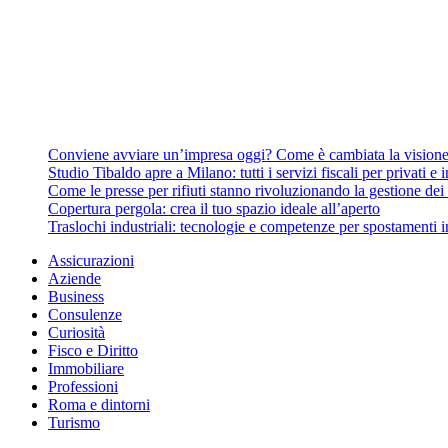
Conviene avviare un’impresa oggi? Come è cambiata la visione 
Studio Tibaldo apre a Milano: tutti i servizi fiscali per privati e
Come le presse per rifiuti stanno rivoluzionando la gestione dei r
Copertura pergola: crea il tuo spazio ideale all’aperto
Traslochi industriali: tecnologie e competenze per spostamenti i
Assicurazioni
Aziende
Business
Consulenze
Curiosità
Fisco e Diritto
Immobiliare
Professioni
Roma e dintorni
Turismo