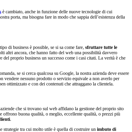
s
è cambiato, anche in funzione delle nuove tecnologie di cui
 nostra porta, ma bisogna fare in modo che sappia dell’esistenza della
po di business è possible, se si sa come fare,
sfruttare tutte le
olti altri ancora, che hanno fatto del web una possibilità davvero
e del proprio business un successo come i casi citati. La verità è che
domanda, se si cerca qualcosa su Google, la nostra azienda deve essere
 non vendere nessuno prodotto o servizio equivale a non averlo per
ben ottimizzato e con dei contenuti che attraggano la clientela.
aziende che si trovano sul web affidano la gestione del proprio sito
he offrono buona qualità, o meglio, eccellente qualità, o prezzi più
lienti
.
 strategie tra cui molto utile è quella di costruire un
imbuto di