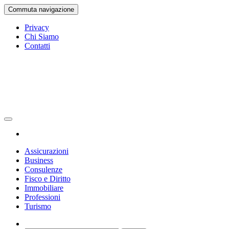
Vai
Commuta navigazione
al
contenuto
Privacy
Chi Siamo
Contatti
Gazetta Ufficiale
La Gazetta Ufficiale
Assicurazioni
Business
Consulenze
Fisco e Diritto
Immobiliare
Professioni
Turismo