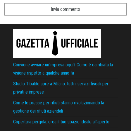
Conviene avviare un’impresa oggi? Come è cambiata la
visione rispetto a qualche anno fa
Studio Tibaldo apre a Milano: tutti i servizi fiscali per
privati e imprese
Come le presse per rifiuti stanno rivoluzionando la
gestione dei rifiuti aziendali
Copertura pergola: crea il tuo spazio ideale all’aperto