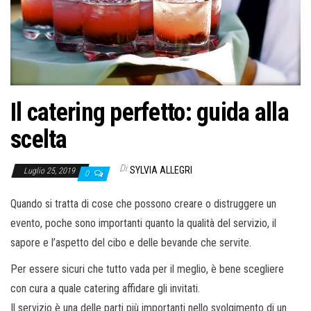
o
n
e
Il catering perfetto: guida alla
scelta
Di
SYLVIA ALLEGRI
Luglio 25, 2019
0
Quando si tratta di cose che possono creare o distruggere un
evento, poche sono importanti quanto la qualità del servizio, il
sapore e l’aspetto del cibo e delle bevande che servite.
Per essere sicuri che tutto vada per il meglio, è bene scegliere
con cura a quale catering affidare gli invitati.
Il servizio è una delle parti più importanti nello svolgimento di un