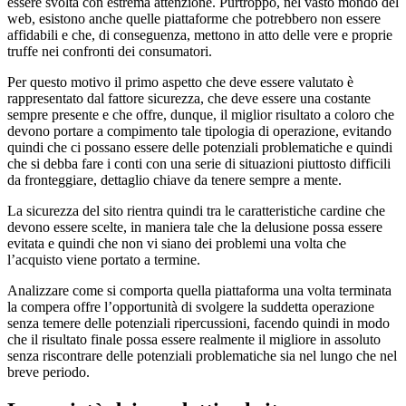
essere svolta con estrema attenzione. Purtroppo, nel vasto mondo del
web, esistono anche quelle piattaforme che potrebbero non essere
affidabili e che, di conseguenza, mettono in atto delle vere e proprie
truffe nei confronti dei consumatori.
Per questo motivo il primo aspetto che deve essere valutato è
rappresentato dal fattore sicurezza, che deve essere una costante
sempre presente e che offre, dunque, il miglior risultato a coloro che
devono portare a compimento tale tipologia di operazione, evitando
quindi che ci possano essere delle potenziali problematiche e quindi
che si debba fare i conti con una serie di situazioni piuttosto difficili
da fronteggiare, dettaglio chiave da tenere sempre a mente.
La sicurezza del sito rientra quindi tra le caratteristiche cardine che
devono essere scelte, in maniera tale che la delusione possa essere
evitata e quindi che non vi siano dei problemi una volta che
l’acquisto viene portato a termine.
Analizzare come si comporta quella piattaforma una volta terminata
la compera offre l’opportunità di svolgere la suddetta operazione
senza temere delle potenziali ripercussioni, facendo quindi in modo
che il risultato finale possa essere realmente il migliore in assoluto
senza riscontrare delle potenziali problematiche sia nel lungo che nel
breve periodo.