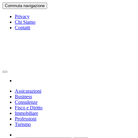
Vai
Commuta navigazione
al
contenuto
Privacy
Chi Siamo
Contatti
Gazetta Ufficiale
La Gazetta Ufficiale
Assicurazioni
Business
Consulenze
Fisco e Diritto
Immobiliare
Professioni
Turismo