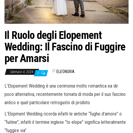
o
n
e
Il Ruolo degli Elopement
Wedding: Il Fascino di Fuggire
per Amarsi
Di
ELEONORA
Gennaio 4, 2024
0
L’Elopement Wedding è una cerimonia molto romantica ea dir
poco alternativa, recentemente tornata di moda per il suo fascino
antico e quel particolare retrogusto di proibito.
L’Elopment Wedding ricorda infatti le antiche “fughe d’amore” o
“fuitine”, infatti il ​​termine inglese “to elope” significa letteralmente
“fuggire via”.