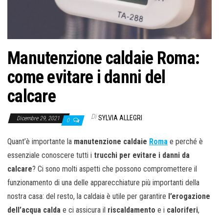
o
n
e
Manutenzione caldaie Roma:
come evitare i danni del
calcare
Di
SYLVIA ALLEGRI
Dicembre 29, 2021
0
Quant’è importante la
manutenzione caldaie
Roma
e perché è
essenziale conoscere tutti i
trucchi per evitare i danni da
calcare
? Ci sono molti aspetti che possono compromettere il
funzionamento di una delle apparecchiature più importanti della
nostra casa: del resto, la caldaia è utile per garantire
l’erogazione
dell’acqua calda
e ci assicura il
riscaldamento
e i
caloriferi
,