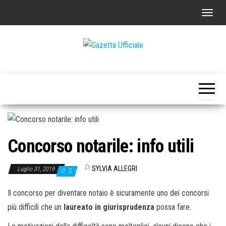
Vai
C
al
o
contenuto
m
m
Gazetta
La
u
Gazetta
Ufficiale
Ufficiale
t
a
n
a
Concorso notarile: info utili
v
i
Di
SYLVIA ALLEGRI
Luglio 31, 2019
g
0
a
Il concorso per diventare notaio è sicuramente uno dei concorsi
z
più difficili che un
laureato in giurisprudenza
possa fare.
i