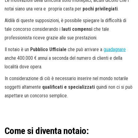
Le motivazioni della difficoltà sono molteplici, alcuni dicono che i
o
notai siano una vera e propria casta per
pochi privilegiati
.
n
e
Aldilà di queste supposizioni, è possibile spiegare la difficoltà di
tale concorso considerando i
lauti compensi
che tale
professionista riceve grazie alle sue prestazioni.
Il notaio è un
Pubblico Ufficiale
che può arrivare a
guadagnare
anche 400.000 € annui a seconda del numero di clienti e della
località dove opera.
In considerazione di ciò è necessario inserire nel mondo notarile
soggetti altamente
qualificati e specializzati
quindi non ci si può
aspettare un concorso semplice.
Come si diventa notaio: