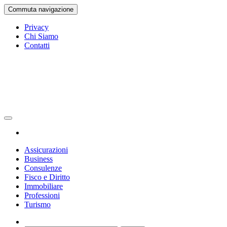
Vai
Commuta navigazione
al
contenuto
Privacy
Chi Siamo
Contatti
Gazetta Ufficiale
La Gazetta Ufficiale
Assicurazioni
Business
Consulenze
Fisco e Diritto
Immobiliare
Professioni
Turismo