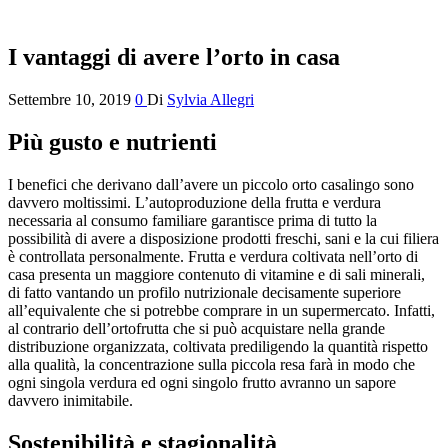
I vantaggi di avere l’orto in casa
Settembre 10, 2019
0
Di
Sylvia Allegri
Più gusto e nutrienti
I benefici che derivano dall’avere un piccolo orto casalingo sono
davvero moltissimi. L’autoproduzione della frutta e verdura
necessaria al consumo familiare garantisce prima di tutto la
possibilità di avere a disposizione prodotti freschi, sani e la cui filiera
è controllata personalmente. Frutta e verdura coltivata nell’orto di
casa presenta un maggiore contenuto di vitamine e di sali minerali,
di fatto vantando un profilo nutrizionale decisamente superiore
all’equivalente che si potrebbe comprare in un supermercato. Infatti,
al contrario dell’ortofrutta che si può acquistare nella grande
distribuzione organizzata, coltivata prediligendo la quantità rispetto
alla qualità, la concentrazione sulla piccola resa farà in modo che
ogni singola verdura ed ogni singolo frutto avranno un sapore
davvero inimitabile.
Sostenibilità e stagionalità