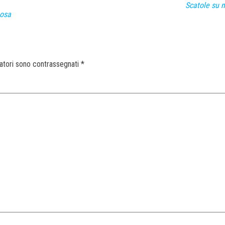
Scatole su m
nosa
gatori sono contrassegnati
*