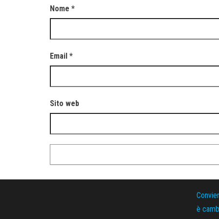
Nome
*
Email
*
Sito web
Convie
è cambi