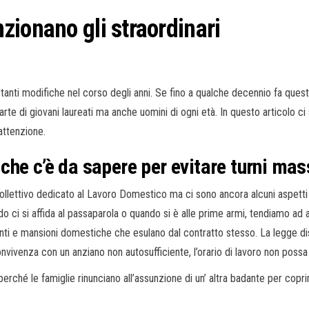
zionano gli straordinari
tanti modifiche nel corso degli anni. Se fino a qualche decennio fa ques
arte di giovani laureati ma anche uomini di ogni età. In questo articolo 
 attenzione.
o che c’è da sapere per evitare turni ma
ollettivo dedicato al Lavoro Domestico ma ci sono ancora alcuni aspetti
o ci si affida al passaparola o quando si è alle prime armi, tendiamo ad 
ti e mansioni domestiche che esulano dal contratto stesso. La legge dis
nvivenza con un anziano non autosufficiente, l’orario di lavoro non possa 
perché le famiglie rinunciano all’assunzione di un’ altra badante per copri