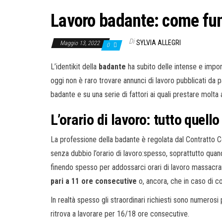
Lavoro badante: come fun
Di
SYLVIA ALLEGRI
Maggio 13, 2022
0
L’identikit della
badante
ha subito delle intense e impor
oggi non è raro trovare annunci di lavoro pubblicati da p
badante e su una serie di fattori ai quali prestare molta
L’orario di lavoro: tutto quell
La professione della badante è regolata dal Contratto C
senza dubbio l’orario di lavoro:spesso, soprattutto quand
finendo spesso per addossarci orari di lavoro massacran
pari a 11 ore consecutive
o, ancora, che in caso di co
In realtà spesso gli straordinari richiesti sono numerosi 
ritrova a lavorare per 16/18 ore consecutive.