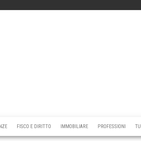
tta
iale
NZE
FISCO E DIRITTO
IMMOBILIARE
PROFESSIONI
TU