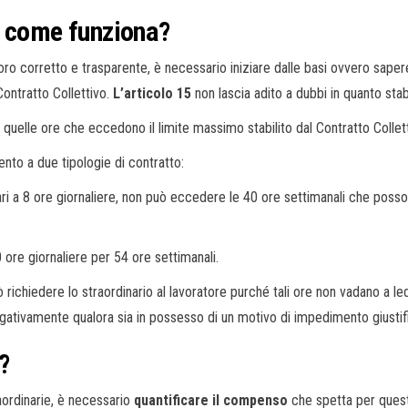
: come funziona?
voro corretto e trasparente, è necessario iniziare dalle basi ovvero sape
 Contratto Collettivo.
L’articolo 15
non lascia adito a dubbi in quanto stab
 a quelle ore che eccedono il limite massimo stabilito dal Contratto Collet
ento a due tipologie di contratto:
ri a 8 ore giornaliere, non può eccedere le 40 ore settimanali che posson
 ore giornaliere per 54 ore settimanali.
ò richiedere lo straordinario al lavoratore purché tali ore non vadano a leder
egativamente qualora sia in possesso di un motivo di impedimento giustif
?
aordinarie, è necessario
quantificare il compenso
che spetta per quest