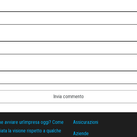
ne avviare un’impresa oggi? Come
Assicurazioni
ata la visione rispetto a qualche
Aziende