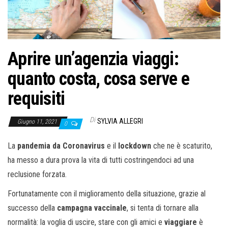
o
n
e
Aprire un’agenzia viaggi:
quanto costa, cosa serve e
requisiti
Di
SYLVIA ALLEGRI
Giugno 11, 2021
0
La
pandemia da Coronavirus
e il
lockdown
che ne è scaturito,
ha messo a dura prova la vita di tutti costringendoci ad una
reclusione forzata.
Fortunatamente con il miglioramento della situazione, grazie al
successo della
campagna vaccinale
, si tenta di tornare alla
normalità: la voglia di uscire, stare con gli amici e
viaggiare
è