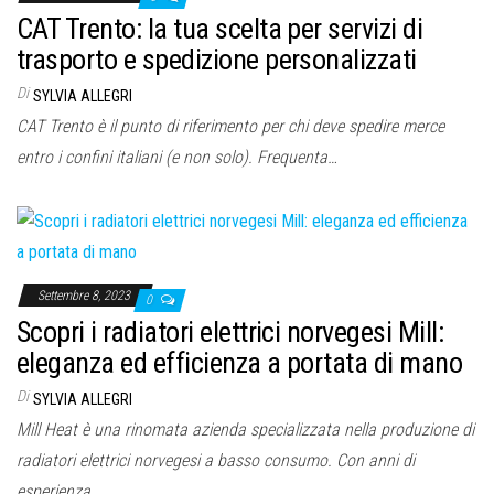
CAT Trento: la tua scelta per servizi di
trasporto e spedizione personalizzati
Di
SYLVIA ALLEGRI
CAT Trento è il punto di riferimento per chi deve spedire merce
entro i confini italiani (e non solo). Frequenta…
Settembre 8, 2023
0
Scopri i radiatori elettrici norvegesi Mill:
eleganza ed efficienza a portata di mano
Di
SYLVIA ALLEGRI
Mill Heat è una rinomata azienda specializzata nella produzione di
radiatori elettrici norvegesi a basso consumo. Con anni di
esperienza…