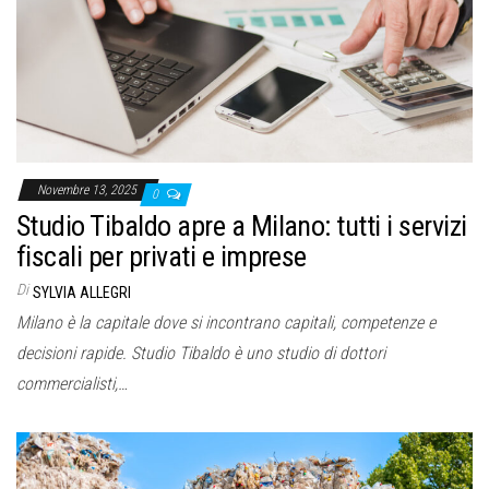
o
n
e
Novembre 13, 2025
0
Studio Tibaldo apre a Milano: tutti i servizi
fiscali per privati e imprese
Di
SYLVIA ALLEGRI
Milano è la capitale dove si incontrano capitali, competenze e
decisioni rapide. Studio Tibaldo è uno studio di dottori
commercialisti,…