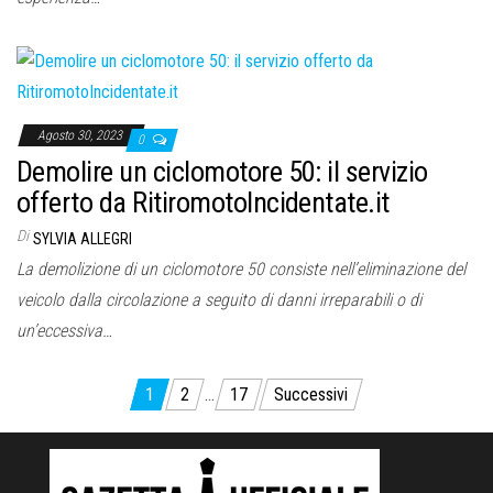
Agosto 30, 2023
0
Demolire un ciclomotore 50: il servizio
offerto da RitiromotoIncidentate.it
Di
SYLVIA ALLEGRI
La demolizione di un ciclomotore 50 consiste nell’eliminazione del
veicolo dalla circolazione a seguito di danni irreparabili o di
un’eccessiva…
Paginazione
1
2
…
17
Successivi
degli
articoli