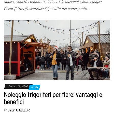
applicazioni Nel panorama industriale nazionale, Marcegaglia
Oskar (https://oskaritalia.it/) si afferma come punto…
Luglio 22, 2024
0
Noleggio frigoriferi per fiere: vantaggi e
benefici
Di
SYLVIA ALLEGRI