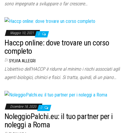
sono impegnate a sviluppare o far crescere…
Maggio 10, 2021
0
Haccp online: dove trovare un corso
completo
Di
SYLVIA ALLEGRI
L’obiettivo dell’HACCP è ridurre al minimo i rischi associati agli
agenti biologici, chimici e fisici. Si tratta, quindi, di un piano…
Dicembre 18, 2020
0
NoleggioPalchi.eu: il tuo partner per i
noleggi a Roma