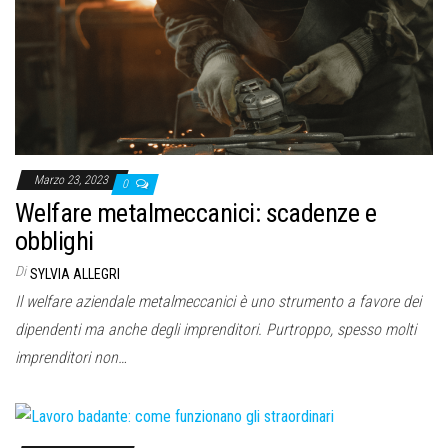
Marzo 23, 2023
0
Welfare metalmeccanici: scadenze e
obblighi
Di
SYLVIA ALLEGRI
Il welfare aziendale metalmeccanici è uno strumento a favore dei
dipendenti ma anche degli imprenditori. Purtroppo, spesso molti
imprenditori non…