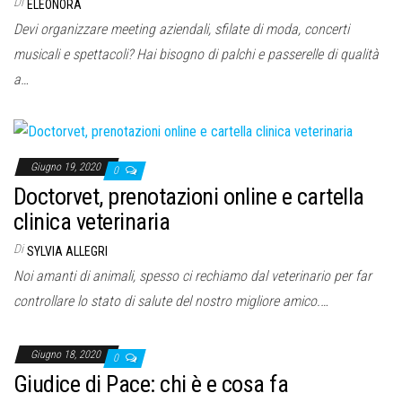
Di
ELEONORA
Devi organizzare meeting aziendali, sfilate di moda, concerti
musicali e spettacoli? Hai bisogno di palchi e passerelle di qualità
a…
Giugno 19, 2020
0
Doctorvet, prenotazioni online e cartella
clinica veterinaria
Di
SYLVIA ALLEGRI
Noi amanti di animali, spesso ci rechiamo dal veterinario per far
controllare lo stato di salute del nostro migliore amico.…
Giugno 18, 2020
0
Giudice di Pace: chi è e cosa fa