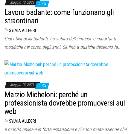
Maggio 13, 2022
0
Lavoro badante: come funzionano gli
straordinari
Di
SYLVIA ALLEGRI
L’identikit della badante ha subito delle intense e importanti
modifiche nel corso degli anni. Se fino a qualche decennio fa…
Maggio 13, 2021
0
Marzio Micheloni: perché un
professionista dovrebbe promuoversi sul
web
Di
SYLVIA ALLEGRI
Il mondo online è in forte espansione e ci sono molte aziende che