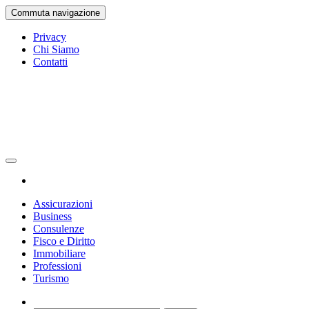
Vai
Commuta navigazione
al
contenuto
Privacy
Chi Siamo
Contatti
Gazetta Ufficiale
La Gazetta Ufficiale
Assicurazioni
Business
Consulenze
Fisco e Diritto
Immobiliare
Professioni
Turismo