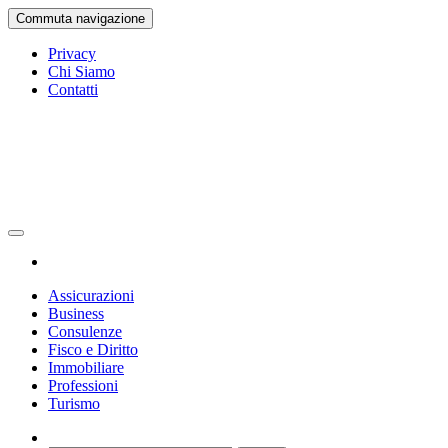
Vai
Commuta navigazione
al
contenuto
Privacy
Chi Siamo
Contatti
Gazetta Ufficiale
La Gazetta Ufficiale
Assicurazioni
Business
Consulenze
Fisco e Diritto
Immobiliare
Professioni
Turismo