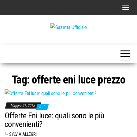
Vai
C
al
o
contenuto
m
m
Gazetta
La
u
Gazetta
Ufficiale
Ufficiale
t
a
n
Tag:
offerte eni luce prezzo
a
v
i
g
Maggio 21, 2018
0
a
Offerte Eni luce: quali sono le più
z
convenienti?
i
Di
SYLVIA ALLEGRI