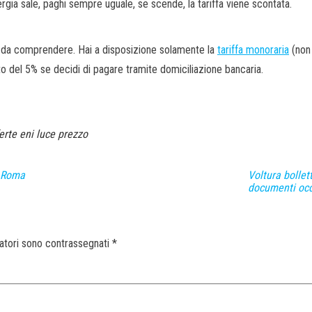
ergia sale, paghi sempre uguale, se scende, la tariffa viene scontata.
 da comprendere. Hai a disposizione solamente la
tariffa monoraria
(non 
nto del 5% se decidi di pagare tramite domiciliazione bancaria.
erte eni luce prezzo
a Roma
Voltura bollet
documenti oc
gatori sono contrassegnati
*