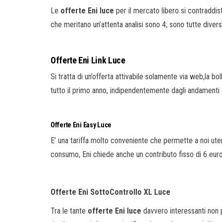
Le
offerte Eni luce
per il mercato libero si contraddist
che meritano un’attenta analisi sono 4; sono tutte divers
Offerte Eni Link Luce
Si tratta di un’offerta attivabile solamente via web,la bo
tutto il primo anno, indipendentemente dagli andamenti di
Offerte Eni Easy Luce
E’ una tariffa molto conveniente che permette a noi utent
consumo, Eni chiede anche un contributo fisso di 6 euro 
Offerte Eni SottoControllo XL Luce
Tra le tante
offerte Eni luce
davvero interessanti non p