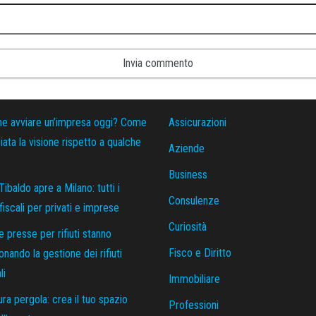
ne avviare un’impresa oggi? Come
Assicurazioni
ata la visione rispetto a qualche
Aziende
Business
Tibaldo apre a Milano: tutti i
Consulenze
 fiscali per privati e imprese
Curiosità
 presse per rifiuti stanno
Fisco e Diritto
ionando la gestione dei rifiuti
li
Immobiliare
ra pergola: crea il tuo spazio
Professioni