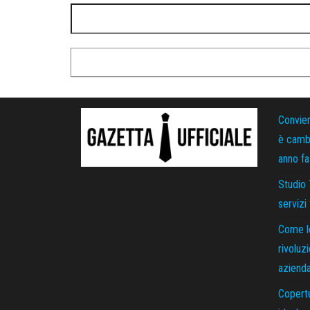
Convie
è cambi
anno fa
Studio 
servizi
Come le
rivoluz
azienda
Copertu