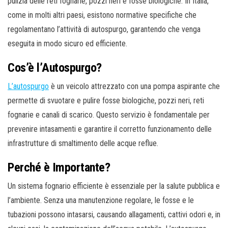
pulizia delle reti fognarie, pozzi neri e fosse biologiche. In Italia,
o
come in molti altri paesi, esistono normative specifiche che
n
regolamentano l’attività di autospurgo, garantendo che venga
e
eseguita in modo sicuro ed efficiente.
Cos’è l’Autospurgo?
L’autospurgo
è un veicolo attrezzato con una pompa aspirante che
permette di svuotare e pulire fosse biologiche, pozzi neri, reti
fognarie e canali di scarico. Questo servizio è fondamentale per
prevenire intasamenti e garantire il corretto funzionamento delle
infrastrutture di smaltimento delle acque reflue.
Perché è Importante?
Un sistema fognario efficiente è essenziale per la salute pubblica e
l’ambiente. Senza una manutenzione regolare, le fosse e le
tubazioni possono intasarsi, causando allagamenti, cattivi odori e, in