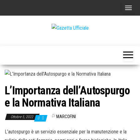
Vai
C
al
o
contenuto
m
m
Gazetta
La
u
Gazetta
Ufficiale
Ufficiale
t
a
n
a
L’Importanza dell’Autospurgo
v
i
e la Normativa Italiana
g
a
Di
MARCOFINI
Ottobre 5, 2022
0
z
L’autospurgo è un servizio essenziale per la manutenzione e la
i