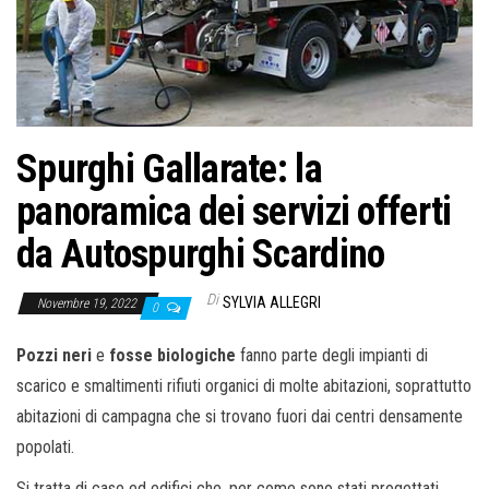
o
n
e
Spurghi Gallarate: la
panoramica dei servizi offerti
da Autospurghi Scardino
Di
SYLVIA ALLEGRI
Novembre 19, 2022
0
Pozzi neri
e
fosse biologiche
fanno parte degli impianti di
scarico e smaltimenti rifiuti organici di molte abitazioni, soprattutto
abitazioni di campagna che si trovano fuori dai centri densamente
popolati.
Si tratta di case ed edifici che, per come sono stati progettati,