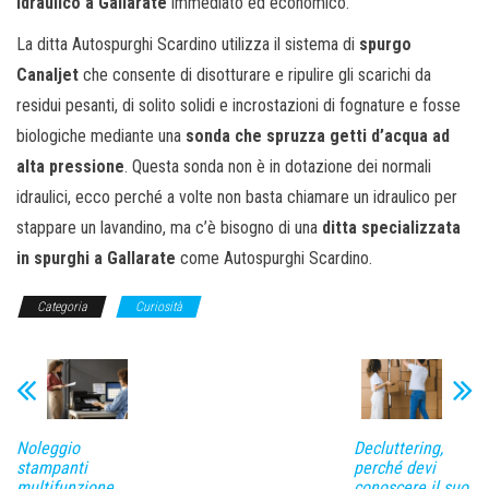
idraulico a Gallarate
immediato ed economico.
La ditta Autospurghi Scardino utilizza il sistema di
spurgo
Canaljet
che consente di disotturare e ripulire gli scarichi da
residui pesanti, di solito solidi e incrostazioni di fognature e fosse
biologiche mediante una
sonda che spruzza getti d’acqua ad
alta pressione
. Questa sonda non è in dotazione dei normali
idraulici, ecco perché a volte non basta chiamare un idraulico per
stappare un lavandino, ma c’è bisogno di una
ditta specializzata
in spurghi a Gallarate
come Autospurghi Scardino.
Categoria
Curiosità
Noleggio
Decluttering,
stampanti
perché devi
multifunzione
conoscere il suo