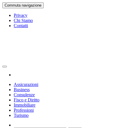
Vai
Commuta navigazione
al
contenuto
Privacy
Chi Siamo
Contatti
Gazetta Ufficiale
La Gazetta Ufficiale
Assicurazioni
Business
Consulenze
Fisco e Diritto
Immobiliare
Professioni
Turismo