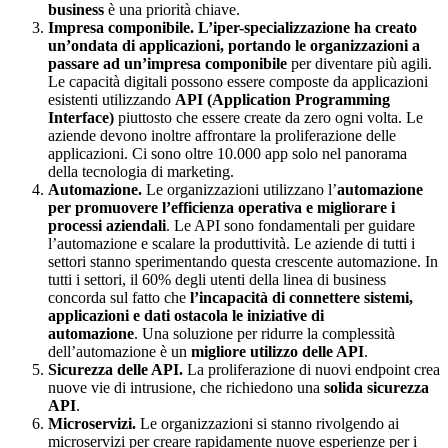
business
è una priorità chiave.
Impresa componibile. L’iper-specializzazione ha creato
un’ondata di applicazioni, portando le organizzazioni a
passare ad un’impresa componibile
per diventare più agili.
Le capacità digitali possono essere composte da applicazioni
esistenti utilizzando
API (Application Programming
Interface)
piuttosto che essere create da zero ogni volta. Le
aziende devono inoltre affrontare la proliferazione delle
applicazioni. Ci sono oltre 10.000 app solo nel panorama
della tecnologia di marketing.
Automazione.
Le organizzazioni utilizzano l’
automazione
per promuovere l’efficienza operativa e migliorare i
processi aziendali
. Le API sono fondamentali per guidare
l’automazione e scalare la produttività. Le aziende di tutti i
settori stanno sperimentando questa crescente automazione. In
tutti i settori, il 60% degli utenti della linea di business
concorda sul fatto che
l’incapacità di connettere sistemi,
applicazioni e dati ostacola le iniziative di
automazione
. Una soluzione per ridurre la complessità
dell’automazione è un
migliore utilizzo delle API
.
Sicurezza delle API.
La proliferazione di nuovi endpoint crea
nuove vie di intrusione, che richiedono una
solida sicurezza
API
.
Microservizi.
Le organizzazioni si stanno rivolgendo ai
microservizi per creare rapidamente nuove esperienze per i