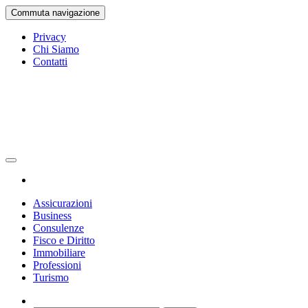
Vai
Commuta navigazione
al
contenuto
Privacy
Chi Siamo
Contatti
Gazetta Ufficiale
La Gazetta Ufficiale
Assicurazioni
Business
Consulenze
Fisco e Diritto
Immobiliare
Professioni
Turismo