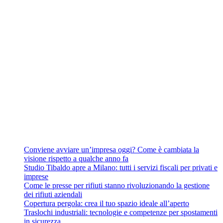
Conviene avviare un’impresa oggi? Come è cambiata la
visione rispetto a qualche anno fa
Studio Tibaldo apre a Milano: tutti i servizi fiscali per privati e
imprese
Come le presse per rifiuti stanno rivoluzionando la gestione
dei rifiuti aziendali
Copertura pergola: crea il tuo spazio ideale all’aperto
Traslochi industriali: tecnologie e competenze per spostamenti
in sicurezza