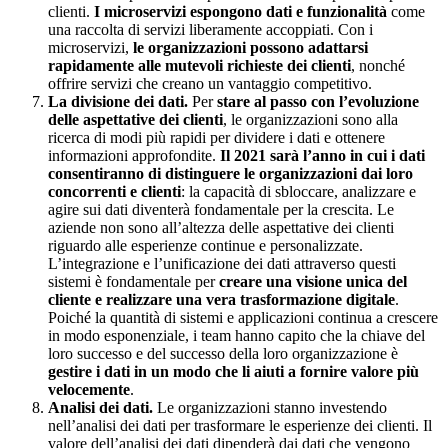
clienti.
I microservizi espongono dati e funzionalità
come
una raccolta di servizi liberamente accoppiati. Con i
microservizi,
le organizzazioni possono adattarsi
rapidamente alle mutevoli richieste dei clienti
, nonché
offrire servizi che creano un vantaggio competitivo.
La divisione dei dati.
Per
stare al passo con l’evoluzione
delle aspettative dei clienti
, le organizzazioni sono alla
ricerca di modi più rapidi per dividere i dati e ottenere
informazioni approfondite.
Il 2021 sarà l’anno in cui i dati
consentiranno di distinguere le organizzazioni dai loro
concorrenti e clienti
: la capacità di sbloccare, analizzare e
agire sui dati diventerà fondamentale per la crescita. Le
aziende non sono all’altezza delle aspettative dei clienti
riguardo alle esperienze continue e personalizzate.
L’integrazione e l’unificazione dei dati attraverso questi
sistemi è fondamentale per
creare una visione unica del
cliente e realizzare una vera trasformazione digitale
.
Poiché la quantità di sistemi e applicazioni continua a crescere
in modo esponenziale, i team hanno capito che la chiave del
loro successo e del successo della loro organizzazione è
gestire i dati in un modo che li aiuti a fornire valore più
velocemente
.
Analisi dei dati.
Le organizzazioni stanno investendo
nell’analisi dei dati per trasformare le esperienze dei clienti. Il
valore dell’analisi dei dati dipenderà dai dati che vengono