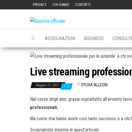
Vai
PRIVACY
CHI SIAMO
CONTATTI
al
contenuto
Gazetta
La
Gazetta
Ufficiale
Ufficiale
ASSICURAZIONI
BUSINESS
CONSULE
Live streaming professiona
Di
SYLVIA ALLEGRI
Maggio 21, 2021
0
Nel corso degli anni, grazie soprattutto all’avvento tec
professionali.
Ma come mai hanno avuto così tanto successo e a chi bi
Scopriamolo insieme in quest’articolo.