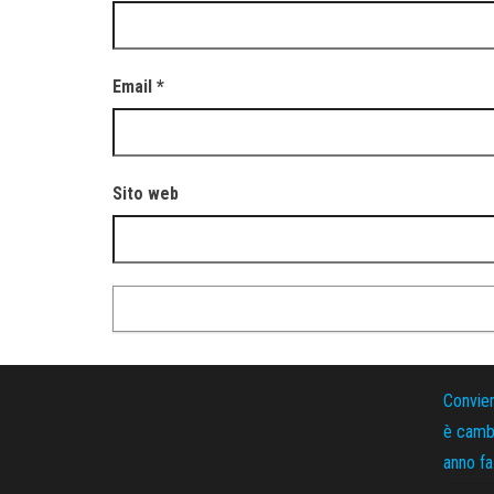
Email
*
Sito web
Convie
è cambi
anno fa