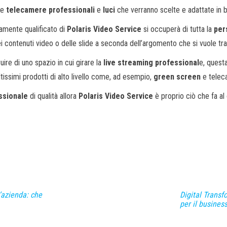
le
telecamere professionali
e
luci
che verranno scelte e adattate in b
tamente qualificato di
Polaris Video Service
si occuperà di tutta la
per
 contenuti video o delle slide a seconda dell’argomento che si vuole tra
ruire di uno spazio in cui girare la
live streaming professional
e, quest
oltissimi prodotti di alto livello come, ad esempio,
green screen
e teleca
ssionale
di qualità allora
Polaris Video Service
è proprio ciò che fa al
’azienda: che
Digital Transf
per il busines