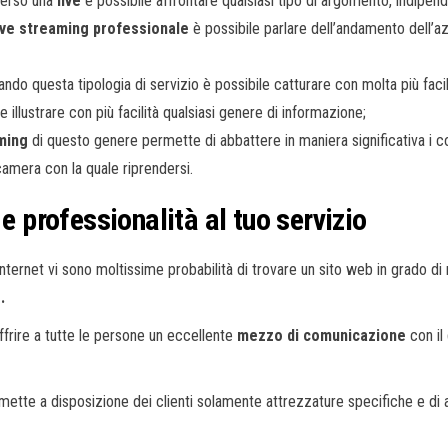
verso una
live
è possibile affrontare qualsiasi tipo di argomento, indipen
ive streaming professionale
è possibile parlare dell’andamento dell’az
zando questa tipologia di servizio è possibile catturare con molta più fac
le illustrare con più facilità qualsiasi genere di informazione;
aming
di questo genere permette di abbattere in maniera significativa i c
amera con la quale riprendersi.
 e professionalità al tuo servizio
ernet vi sono moltissime probabilità di trovare un sito web in grado di 
.
ffrire a tutte le persone un eccellente
mezzo di comunicazione
con il
o mette a disposizione dei clienti solamente attrezzature specifiche e di a