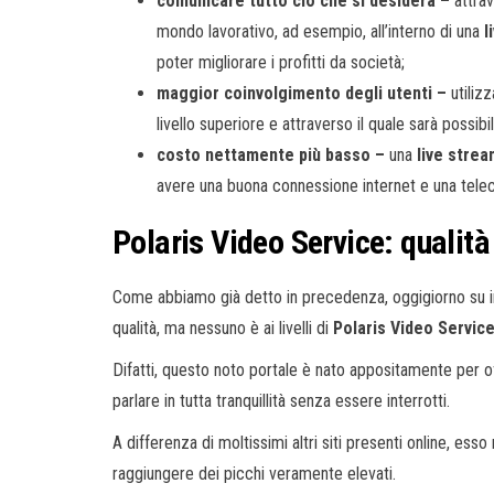
comunicare tutto ciò che si desidera –
attra
mondo lavorativo, ad esempio, all’interno di una
l
poter migliorare i profitti da società;
maggior coinvolgimento degli utenti –
utiliz
livello superiore e attraverso il quale sarà possibi
costo nettamente più basso –
una
live stre
avere una buona connessione internet e una telec
Polaris Video Service: qualità
Come abbiamo già detto in precedenza, oggigiorno su int
qualità, ma nessuno è ai livelli di
Polaris Video Service
Difatti, questo noto portale è nato appositamente per o
parlare in tutta tranquillità senza essere interrotti.
A differenza di moltissimi altri siti presenti online, ess
raggiungere dei picchi veramente elevati.