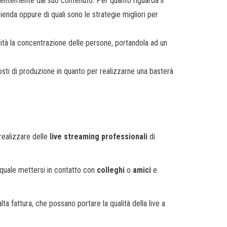
dentemente dal suo contenuto. Per quanto riguarda il
ienda oppure di quali sono le strategie migliori per
ilità la concentrazione delle persone, portandola ad un
osti di produzione in quanto per realizzarne una basterà
realizzare delle
live streaming professionali
di
 quale mettersi in contatto con
colleghi
o
amici
e
lta fattura, che possano portare la qualità della live a