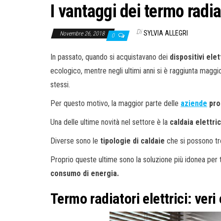
I vantaggi dei termo radiat
Di
SYLVIA ALLEGRI
Novembre 26, 2018
0
In passato, quando si acquistavano dei
dispositivi ele
ecologico, mentre negli ultimi anni si è raggiunta magg
stessi.
Per questo motivo, la maggior parte delle
aziende
prod
Una delle ultime novità nel settore è la
caldaia elettri
Diverse sono le
tipologie di caldaie
che si possono tr
Proprio queste ultime sono la soluzione più idonea per t
consumo di energia.
Termo radiatori elettrici: ver