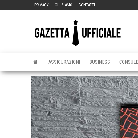
Vai
PRIVACY
CHI SIAMO
CONTATTI
al
contenuto
Gaze
La
Gazetta
Uffic
Ufficiale
ASSICURAZIONI
BUSINESS
CONSUL