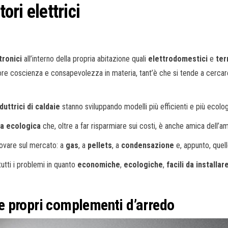
ori elettrici
ttronici
all’interno della propria abitazione quali
elettrodomestici
e
ter
iore coscienza e consapevolezza in materia, tant’è che si tende a cerca
uttrici di caldaie
stanno sviluppando modelli più efficienti e più ecolo
ca ecologica
che, oltre a far risparmiare sui costi, è anche amica dell’a
ovare sul mercato: a
gas
, a
pellets
, a
condensazione
e, appunto, quel
utti i problemi in quanto
economiche
,
ecologiche
,
facili da installar
i e propri complementi d’arredo