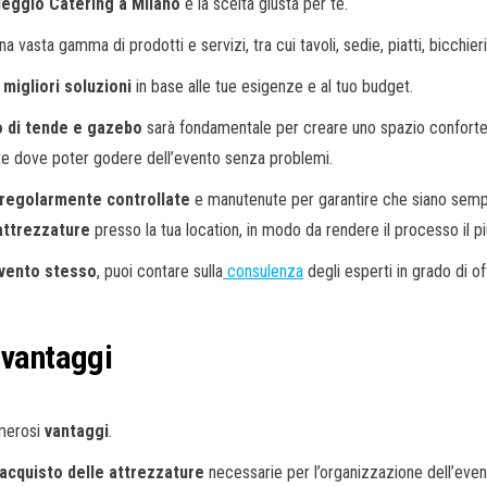
leggio Catering a Milano
è la scelta giusta per te.
na vasta gamma di prodotti e servizi, tra cui tavoli, sedie, piatti, bicchie
e
migliori soluzioni
in base alle tue esigenze e al tuo budget.
o di tende e gazebo
sarà fondamentale per creare uno spazio conforte
nte dove poter godere dell’evento senza problemi.
regolarmente controllate
e manutenute per garantire che siano sempre
 attrezzature
presso la tua location, in modo da rendere il processo il p
evento stesso
, puoi contare sulla
consulenza
degli esperti in grado di off
 vantaggi
merosi
vantaggi
.
’acquisto delle attrezzature
necessarie per l’organizzazione dell’even