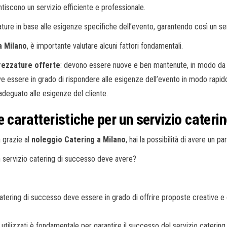
ntiscono un servizio efficiente e professionale.
zature in base alle esigenze specifiche dell’evento, garantendo così un se
a Milano
, è importante valutare alcuni fattori fondamentali.
trezzature offerte
: devono essere nuove e ben mantenute, in modo da g
ve essere in grado di rispondere alle esigenze dell’evento in modo rapido 
deguato alle esigenze del cliente.
 caratteristiche per un servizio cateri
 grazie al
noleggio Catering a Milano
, hai la possibilità di avere un p
 servizio catering di successo deve avere?
atering di successo deve essere in grado di offrire proposte creative e or
ti utilizzati è fondamentale per garantire il successo del servizio cateri