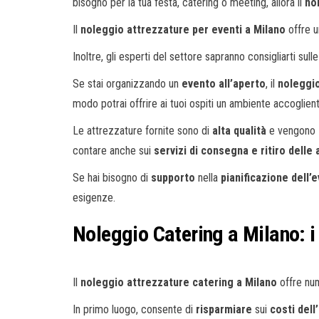
bisogno per la tua festa, catering o meeting, allora il
no
Il
noleggio attrezzature per eventi a Milano
offre u
Inoltre, gli esperti del settore sapranno consigliarti sull
Se stai organizzando un
evento all’aperto
, il
noleggi
modo potrai offrire ai tuoi ospiti un ambiente accoglie
Le attrezzature fornite sono di
alta qualità
e vengono
contare anche sui
servizi di consegna e ritiro delle
Se hai bisogno di
supporto
nella
pianificazione dell’
esigenze.
Noleggio Catering a Milano: i
Il
noleggio attrezzature catering a Milano
offre nu
In primo luogo, consente di
risparmiare
sui
costi dell