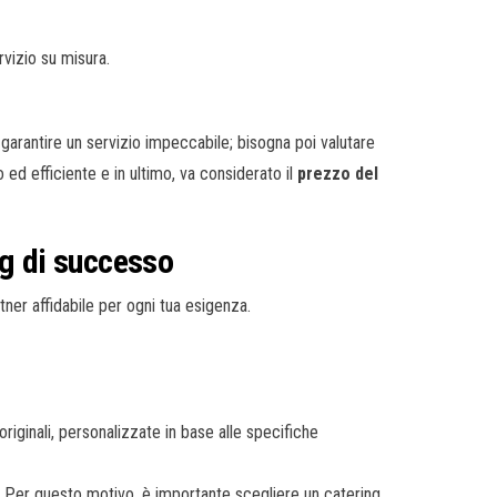
rvizio su misura.
arantire un servizio impeccabile; bisogna poi valutare
ed efficiente e in ultimo, va considerato il
prezzo del
ng di successo
artner affidabile per ogni tua esigenza.
iginali, personalizzate in base alle specifiche
ng. Per questo motivo, è importante scegliere un catering