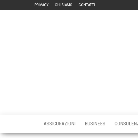
Vai
PRIVACY
CHI SIAMO
CONTATTI
al
contenuto
Gaze
La
Gazetta
Uffic
Ufficiale
ASSICURAZIONI
BUSINESS
CONSULEN