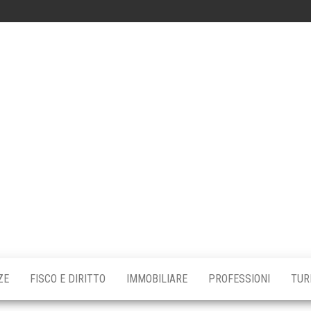
tta
iale
ZE
FISCO E DIRITTO
IMMOBILIARE
PROFESSIONI
TUR