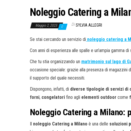
Noleggio Catering a Milan
Di
SYLVIA ALLEGRI
Maggio 2, 2023
0
Se stai cercando un servizio di
noleggio catering a M
Con anni di esperienza alle spalle e un’ampia gamma di s
Che tu stia organizzando un
matrimonio sul lago di G
occasione speciale: grazie alla presenza di magazzini dis
il supporto del quale necessiti.
Dispongono, infatti, di
diverse tipologie di servizi di
forni
,
congelatori
fino agli
elementi outdoor
come
Noleggio Catering a Milano: 
Il
noleggio Catering a Milano
è una delle
soluzioni 