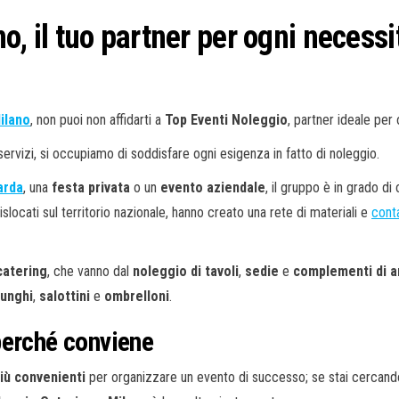
o, il tuo partner per ogni necessi
ilano
, non puoi non affidarti a
Top Eventi Noleggio
, partner ideale per
ervizi, si occupiamo di soddisfare ogni esigenza in fatto di noleggio.
arda
, una
festa privata
o un
evento aziendale
, il gruppo è in grado di 
locati sul territorio nazionale, hanno creato una rete di materiali e
conta
 catering
, che vanno dal
noleggio di tavoli
,
sedie
e
complementi di a
funghi
,
salottini
e
ombrelloni
.
perché conviene
più convenienti
per organizzare un evento di successo; se stai cercando u