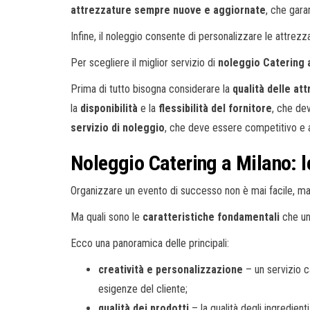
attrezzature sempre nuove e aggiornate
, che gara
Infine, il noleggio consente di personalizzare le attrez
Per scegliere il miglior servizio di
noleggio Catering 
Prima di tutto bisogna considerare la
qualità delle at
la
disponibilità
e la
flessibilità del fornitore
, che de
servizio di noleggio
, che deve essere competitivo e a
Noleggio Catering a Milano: le
Organizzare un evento di successo non è mai facile, ma
Ma quali sono le
caratteristiche fondamentali
che un
Ecco una panoramica delle principali:
creatività e personalizzazione
– un servizio c
esigenze del cliente;
qualità dei prodotti
– la qualità degli ingredien