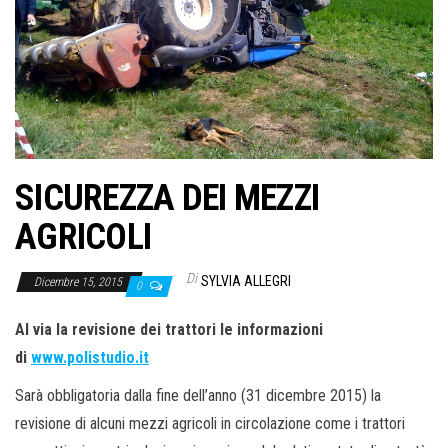
o
n
e
SICUREZZA DEI MEZZI
AGRICOLI
Di
SYLVIA ALLEGRI
Dicembre 15, 2015
0
Al via la revisione dei trattori le informazioni
di
www.polistudio.it
Sarà obbligatoria dalla fine dell’anno (31 dicembre 2015) la
revisione di alcuni mezzi agricoli in circolazione come i trattori