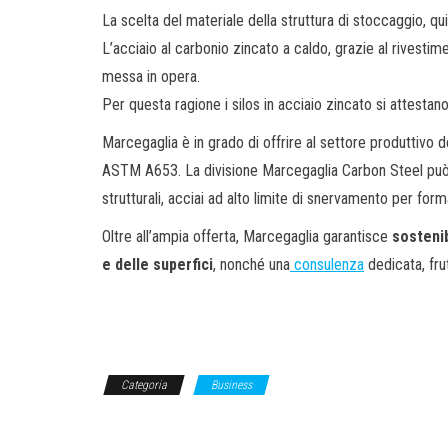
La scelta del materiale della struttura di stoccaggio, qu
L’acciaio al carbonio zincato a caldo, grazie al rivestim
messa in opera.
Per questa ragione i silos in acciaio zincato si attesta
Marcegaglia è in grado di offrire al settore produttivo 
ASTM A653. La divisione Marcegaglia Carbon Steel può v
strutturali, acciai ad alto limite di snervamento per fo
Oltre all’ampia offerta, Marcegaglia garantisce
sostenib
e delle superfici
, nonché una
consulenza
dedicata, fru
Categoria
Business