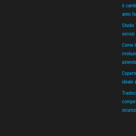
è cambi
anno fa
Studio 
servizi
Come le
rivoluz
azienda
Copertu
ideale 
Trasloc
compet
sicure