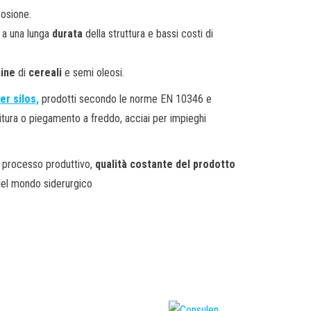
rosione.
e a una lunga
durata
della struttura e bassi costi di
mine
di
cereali
e semi oleosi.
er silos,
prodotti secondo le norme EN 10346 e
tura o piegamento a freddo, acciai per impieghi
l processo produttivo,
qualità costante
del prodotto
 del mondo siderurgico