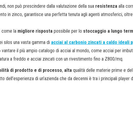
indi, non può prescindere dalla valutazione della sua
resistenza
alla cor
ento in zinco, garantisce una perfetta tenuta agli agenti atmosferici, oltr
no come la
migliore risposta
possibile per lo
stoccaggio a lungo ter
dei silos una vasta gamma di
acciai al carbonio zincati a caldo ideali p
antare il più ampio catalogo di acciai al mondo, come acciai per imbuti
rmatura a freddo e acciai zincati con un rivestimento fino a Z800/mq.
ilità di prodotto
e di
processo
,
alta
qualità delle materie prime e de
tto dell’esperienza di un’azienda che da decenni è tra i principali player