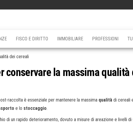
NZE
FISCO E DIRITTO
IMMOBILIARE
PROFESSIONI
TU
er conservare la massima qualità 
 post-raccolta è essenziale per mantenere la massima
qualità
di cereali 
asporto
e lo
stoccaggio
.
ischio di un rapido deterioramento, dovuto a misure di areazione e livelli d