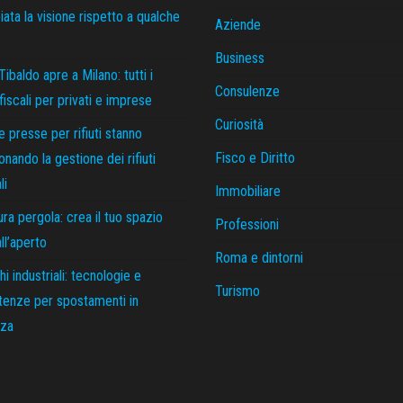
ata la visione rispetto a qualche
Aziende
Business
Tibaldo apre a Milano: tutti i
Consulenze
 fiscali per privati e imprese
Curiosità
 presse per rifiuti stanno
Fisco e Diritto
ionando la gestione dei rifiuti
li
Immobiliare
ra pergola: crea il tuo spazio
Professioni
all’aperto
Roma e dintorni
hi industriali: tecnologie e
Turismo
enze per spostamenti in
zza