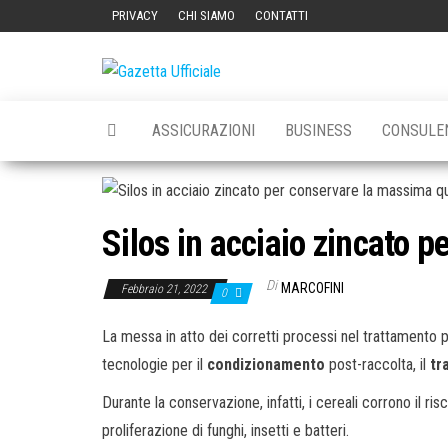
Vai
PRIVACY
CHI SIAMO
CONTATTI
al
contenuto
Gazetta
La
Gazetta
Ufficiale
Ufficiale
ASSICURAZIONI
BUSINESS
CONSULE
Silos in acciaio zincato p
Di
MARCOFINI
Febbraio 21, 2022
0
La messa in atto dei corretti processi nel trattamento
tecnologie per il
condizionamento
post-raccolta, il
tr
Durante la conservazione, infatti, i cereali corrono il r
proliferazione di funghi, insetti e batteri.