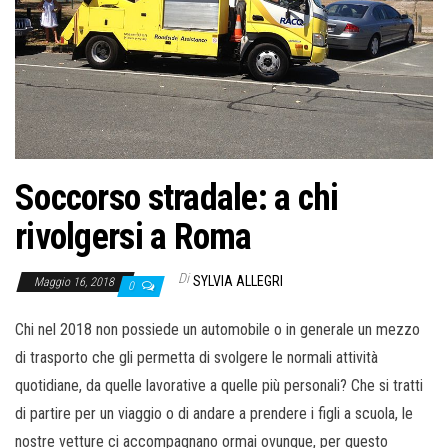
o
n
e
Soccorso stradale: a chi
rivolgersi a Roma
Di
SYLVIA ALLEGRI
Maggio 16, 2018
0
Chi nel 2018 non possiede un automobile o in generale un mezzo
di trasporto che gli permetta di svolgere le normali attività
quotidiane, da quelle lavorative a quelle più personali? Che si tratti
di partire per un viaggio o di andare a prendere i figli a scuola, le
nostre vetture ci accompagnano ormai ovunque, per questo