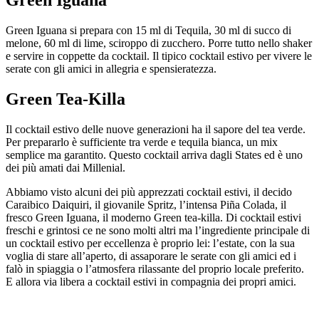
Green Iguana
Green Iguana si prepara con 15 ml di Tequila, 30 ml di succo di
melone, 60 ml di lime, sciroppo di zucchero. Porre tutto nello shaker
e servire in coppette da cocktail. Il tipico cocktail estivo per vivere le
serate con gli amici in allegria e spensieratezza.
Green Tea-Killa
Il cocktail estivo delle nuove generazioni ha il sapore del tea verde.
Per prepararlo è sufficiente tra verde e tequila bianca, un mix
semplice ma garantito. Questo cocktail arriva dagli States ed è uno
dei più amati dai Millenial.
Abbiamo visto alcuni dei più apprezzati cocktail estivi, il decido
Caraibico Daiquiri, il giovanile Spritz, l’intensa Piña Colada, il
fresco Green Iguana, il moderno Green tea-killa. Di cocktail estivi
freschi e grintosi ce ne sono molti altri ma l’ingrediente principale di
un cocktail estivo per eccellenza è proprio lei: l’estate, con la sua
voglia di stare all’aperto, di assaporare le serate con gli amici ed i
falò in spiaggia o l’atmosfera rilassante del proprio locale preferito.
E allora via libera a cocktail estivi in compagnia dei propri amici.