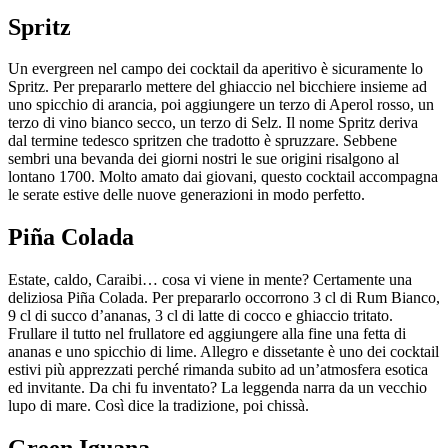
Spritz
Un evergreen nel campo dei cocktail da aperitivo è sicuramente lo
Spritz. Per prepararlo mettere del ghiaccio nel bicchiere insieme ad
uno spicchio di arancia, poi aggiungere un terzo di Aperol rosso, un
terzo di vino bianco secco, un terzo di Selz. Il nome Spritz deriva
dal termine tedesco spritzen che tradotto è spruzzare. Sebbene
sembri una bevanda dei giorni nostri le sue origini risalgono al
lontano 1700. Molto amato dai giovani, questo cocktail accompagna
le serate estive delle nuove generazioni in modo perfetto.
Piña Colada
Estate, caldo, Caraibi… cosa vi viene in mente? Certamente una
deliziosa Piña Colada. Per prepararlo occorrono 3 cl di Rum Bianco,
9 cl di succo d’ananas, 3 cl di latte di cocco e ghiaccio tritato.
Frullare il tutto nel frullatore ed aggiungere alla fine una fetta di
ananas e uno spicchio di lime. Allegro e dissetante è uno dei cocktail
estivi più apprezzati perché rimanda subito ad un’atmosfera esotica
ed invitante. Da chi fu inventato? La leggenda narra da un vecchio
lupo di mare. Così dice la tradizione, poi chissà.