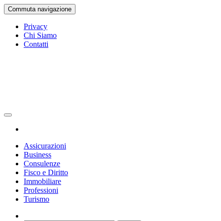
Vai
Commuta navigazione
al
contenuto
Privacy
Chi Siamo
Contatti
Gazetta Ufficiale
La Gazetta Ufficiale
Assicurazioni
Business
Consulenze
Fisco e Diritto
Immobiliare
Professioni
Turismo