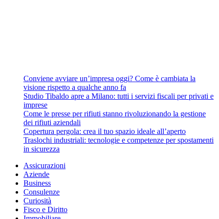
Conviene avviare un’impresa oggi? Come è cambiata la
visione rispetto a qualche anno fa
Studio Tibaldo apre a Milano: tutti i servizi fiscali per privati e
imprese
Come le presse per rifiuti stanno rivoluzionando la gestione
dei rifiuti aziendali
Copertura pergola: crea il tuo spazio ideale all’aperto
Traslochi industriali: tecnologie e competenze per spostamenti
in sicurezza
Assicurazioni
Aziende
Business
Consulenze
Curiosità
Fisco e Diritto
Immobiliare