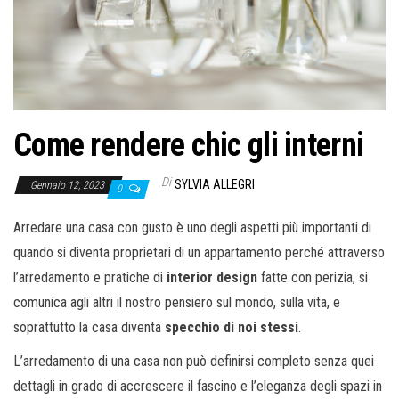
o
n
e
Come rendere chic gli interni
Di
SYLVIA ALLEGRI
Gennaio 12, 2023
0
Arredare una casa con gusto è uno degli aspetti più importanti di
quando si diventa proprietari di un appartamento perché attraverso
l’arredamento e pratiche di
interior design
fatte con perizia, si
comunica agli altri il nostro pensiero sul mondo, sulla vita, e
soprattutto la casa diventa
specchio di noi stessi
.
L’arredamento di una casa non può definirsi completo senza quei
dettagli in grado di accrescere il fascino e l’eleganza degli spazi in