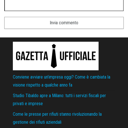
Conviene avviare un’impresa oggi? Come è cambiata la
visione rispetto a qualche anno fa
Studio Tibaldo apre a Milano: tutti i servizi fiscali per
privati e imprese
Come le presse per rifiuti stanno rivoluzionando la
gestione dei rifiuti aziendali