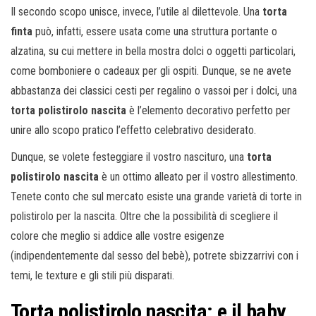
Il secondo scopo unisce, invece, l’utile al dilettevole. Una
torta
finta
può, infatti, essere usata come una struttura portante o
alzatina, su cui mettere in bella mostra dolci o oggetti particolari,
come bomboniere o cadeaux per gli ospiti. Dunque, se ne avete
abbastanza dei classici cesti per regalino o vassoi per i dolci, una
torta polistirolo nascita
è l’elemento decorativo perfetto per
unire allo scopo pratico l’effetto celebrativo desiderato.
Dunque, se volete festeggiare il vostro nascituro, una
torta
polistirolo nascita
è un ottimo alleato per il vostro allestimento.
Tenete conto che sul mercato esiste una grande varietà di torte in
polistirolo per la nascita. Oltre che la possibilità di scegliere il
colore che meglio si addice alle vostre esigenze
(indipendentemente dal sesso del bebè), potrete sbizzarrivi con i
temi, le texture e gli stili più disparati.
Torta polistirolo nascita: e il baby