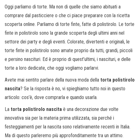
o
Oggi parliamo di torte. Ma non di quelle che siamo abituati a
n
comprare dal pasticciere o che ci piace preparare con la ricetta
e
scoperta online. Parliamo di torte finte, fatte di polistirolo. Le torte
finte in polistirolo sono la grande scoperta degli ultimi anni nel
settore dei party e degli eventi. Colorate, divertenti e originali, le
torte finte in polistirolo sono amate proprio da tutti, grandi, piccoli
e persino nascituri. Ed è proprio di quest’ultimi, i nascituri, e delle
torte a loro dedicate, che oggi vogliamo parlarvi.
Avete mai sentito parlare della nuova moda della
torta polistirolo
nascita
? Se la risposta è no, vi spieghiamo tutto noi in questo
articolo: cos’è, dove comprarla e quando usarla.
La
torta polistirolo nascita
è una decorazione due volte
innovativa sia per la materia prima utilizzata, sia perché i
festeggiamenti per la nascita sono relativamente recenti in Italia.
Ma di questo parleremo più approfonditamente tra un attimo.