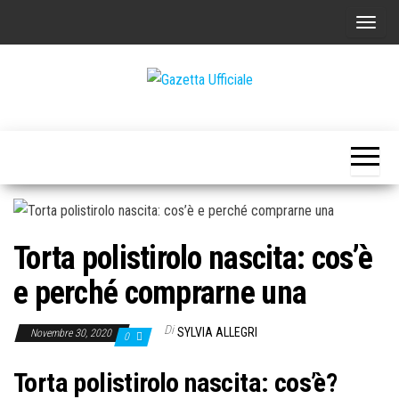
Vai
C
al
o
contenuto
m
m
Gazetta
La
u
Gazetta
Ufficiale
Ufficiale
t
a
n
a
Torta polistirolo nascita: cos’è
v
i
e perché comprarne una
g
a
Di
SYLVIA ALLEGRI
Novembre 30, 2020
0
z
Torta polistirolo nascita: cos’è?
i