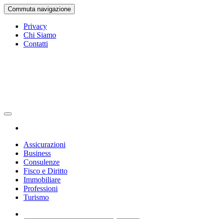
Vai
Commuta navigazione
al
contenuto
Privacy
Chi Siamo
Contatti
La Gazetta Ufficiale
Gazetta Ufficiale
Assicurazioni
Business
Consulenze
Fisco e Diritto
Immobiliare
Professioni
Turismo