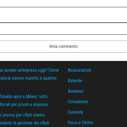
ne avviare un’impresa oggi? Come
Assicurazioni
ata la visione rispetto a qualche
Aziende
Business
Tibaldo apre a Milano: tutti i
Consulenze
 fiscali per privati e imprese
Curiosità
 presse per rifiuti stanno
Fisco e Diritto
ionando la gestione dei rifiuti