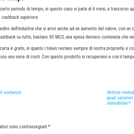
certo periodo di tempo, in questo caso si parla di 6 mesi, a trascorso que
un cashback superiore.
redire dell’industria che si arrivi anche ad un aumento del valore, con u
di cashback su tutto, bastano 50 MCO, una spesa davvero contenuta che n
 carta è gratis, in quanto i token restano sempre di nostra proprietà, e c
sso una serie di costi. Con questo prodotto si recuperano e con il tempo
le sostanze
Settore immob
quali saranno
immobiliari?
gatori sono contrassegnati
*