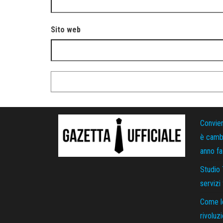
Sito web
Convie
è cambi
anno fa
Studio 
servizi
Come le
rivoluz