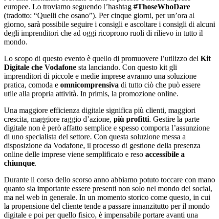
europee. Lo troviamo seguendo l’hashtag
#ThoseWhoDare
(tradotto: “Quelli che osano”). Per cinque giorni, per un’ora al
giorno, sarà possibile seguire i consigli e ascoltare i consigli di alcuni
degli imprenditori che ad oggi ricoprono ruoli di rilievo in tutto il
mondo.
Lo scopo di questo evento è quello di promuovere l’utilizzo del
Kit
Digitale che Vodafone
sta lanciando. Con questo kit gli
imprenditori di piccole e medie imprese avranno una soluzione
pratica, comoda e
omnicomprensiva
di tutto ciò che può essere
utile alla propria attività. In primis, la promozione online.
Una maggiore efficienza digitale significa più clienti, maggiori
crescita, maggiore raggio d’azione,
più profitti
. Gestire la parte
digitale non è però affatto semplice e spesso comporta l’assunzione
di uno specialista del settore. Con questa soluzione messa a
disposizione da Vodafone, il processo di gestione della presenza
online delle imprese viene semplificato e reso
accessibile a
chiunque
.
Durante il corso dello scorso anno abbiamo potuto toccare con mano
quanto sia importante essere presenti non solo nel mondo dei social,
ma nel web in generale. In un momento storico come questo, in cui
la propensione del cliente tende a passare innanzitutto per il mondo
digitale e poi per quello fisico, è impensabile portare avanti una