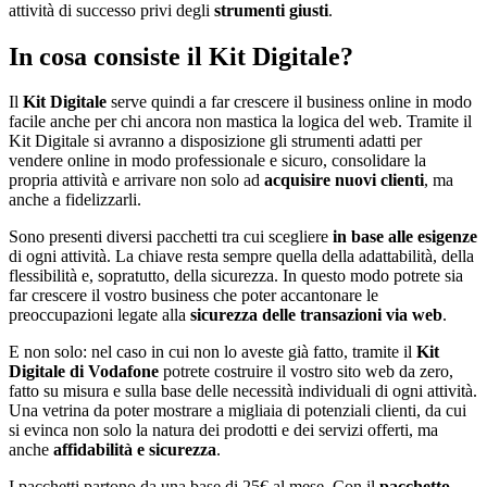
attività di successo privi degli
strumenti giusti
.
In cosa consiste il Kit Digitale?
Il
Kit Digitale
serve quindi a far crescere il business online in modo
facile anche per chi ancora non mastica la logica del web. Tramite il
Kit Digitale si avranno a disposizione gli strumenti adatti per
vendere online in modo professionale e sicuro, consolidare la
propria attività e arrivare non solo ad
acquisire nuovi clienti
, ma
anche a fidelizzarli.
Sono presenti diversi pacchetti tra cui scegliere
in base alle esigenze
di ogni attività. La chiave resta sempre quella della adattabilità, della
flessibilità e, sopratutto, della sicurezza. In questo modo potrete sia
far crescere il vostro business che poter accantonare le
preoccupazioni legate alla
sicurezza delle transazioni via web
.
E non solo: nel caso in cui non lo aveste già fatto, tramite il
Kit
Digitale di Vodafone
potrete costruire il vostro sito web da zero,
fatto su misura e sulla base delle necessità individuali di ogni attività.
Una vetrina da poter mostrare a migliaia di potenziali clienti, da cui
si evinca non solo la natura dei prodotti e dei servizi offerti, ma
anche
affidabilità e sicurezza
.
I pacchetti partono da una base di 25€ al mese. Con il
pacchetto