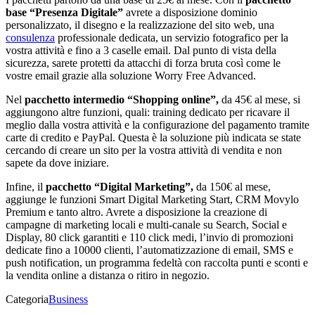
base “Presenza Digitale”
avrete a disposizione dominio
personalizzato, il disegno e la realizzazione del sito web, una
consulenza
professionale dedicata, un servizio fotografico per la
vostra attività e fino a 3 caselle email. Dal punto di vista della
sicurezza, sarete protetti da attacchi di forza bruta così come le
vostre email grazie alla soluzione Worry Free Advanced.
Nel
pacchetto intermedio “Shopping online”,
da 45€ al mese, si
aggiungono altre funzioni, quali: training dedicato per ricavare il
meglio dalla vostra attività e la configurazione del pagamento tramite
carte di credito e PayPal. Questa è la soluzione più indicata se state
cercando di creare un sito per la vostra attività di vendita e non
sapete da dove iniziare.
Infine, il
pacchetto “Digital Marketing”,
da 150€ al mese,
aggiunge le funzioni Smart Digital Marketing Start, CRM Movylo
Premium e tanto altro. Avrete a disposizione la creazione di
campagne di marketing locali e multi-canale su Search, Social e
Display, 80 click garantiti e 110 click medi, l’invio di promozioni
dedicate fino a 10000 clienti, l’automatizzazione di email, SMS e
push notification, un programma fedeltà con raccolta punti e sconti e
la vendita online a distanza o ritiro in negozio.
Categoria
Business