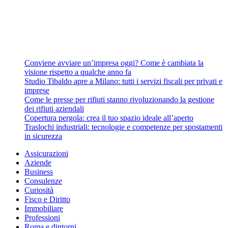
Conviene avviare un’impresa oggi? Come è cambiata la
visione rispetto a qualche anno fa
Studio Tibaldo apre a Milano: tutti i servizi fiscali per privati e
imprese
Come le presse per rifiuti stanno rivoluzionando la gestione
dei rifiuti aziendali
Copertura pergola: crea il tuo spazio ideale all’aperto
Traslochi industriali: tecnologie e competenze per spostamenti
in sicurezza
Assicurazioni
Aziende
Business
Consulenze
Curiosità
Fisco e Diritto
Immobiliare
Professioni
Roma e dintorni