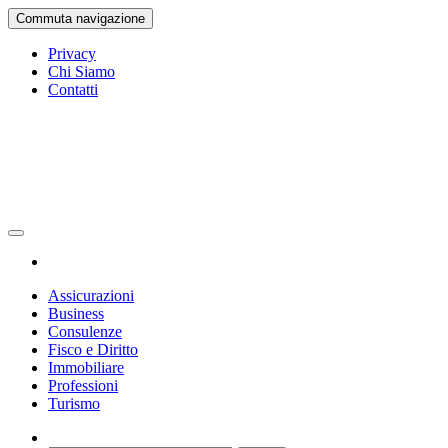
Vai
Commuta navigazione
al
contenuto
Privacy
Chi Siamo
Contatti
Gazetta Ufficiale
La Gazetta Ufficiale
Assicurazioni
Business
Consulenze
Fisco e Diritto
Immobiliare
Professioni
Turismo