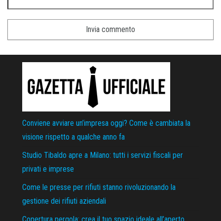
Conviene avviare un’impresa oggi? Come è cambiata la
visione rispetto a qualche anno fa
Studio Tibaldo apre a Milano: tutti i servizi fiscali per
privati e imprese
Come le presse per rifiuti stanno rivoluzionando la
gestione dei rifiuti aziendali
Copertura pergola: crea il tuo spazio ideale all’aperto