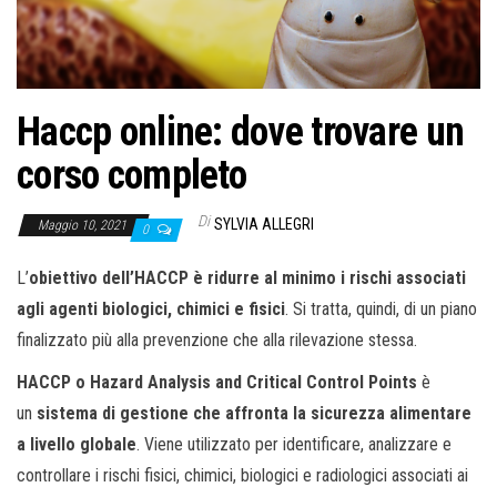
o
n
e
Haccp online: dove trovare un
corso completo
Di
SYLVIA ALLEGRI
Maggio 10, 2021
0
L’
obiettivo dell’HACCP è ridurre al minimo i rischi associati
agli agenti biologici, chimici e fisici
. Si tratta, quindi, di un piano
finalizzato più alla prevenzione che alla rilevazione stessa.
HACCP o Hazard Analysis and Critical Control Points
è
un
sistema di gestione che affronta la sicurezza alimentare
a livello globale
. Viene utilizzato per identificare, analizzare e
controllare i rischi fisici, chimici, biologici e radiologici associati ai